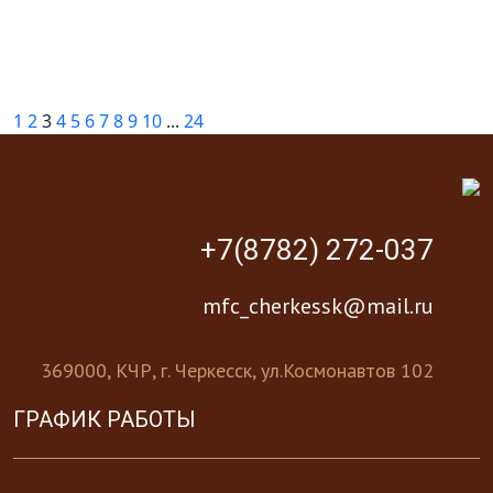
1
2
3
4
5
6
7
8
9
10
...
24
+7(8782) 272-037
mfc_cherkessk@mail.ru
369000, КЧР, г. Черкесск, ул.Космонавтов 102
ГРАФИК РАБОТЫ