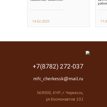
работ
14.02.2025
17.
+7(8782) 272-037
mfc_cherkessk@mail.ru
369000, КЧР, г. Черкесск,
ул.Космонавтов 102