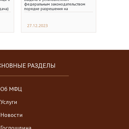
федеральным законодательством
дача)
порядке разрешения на
а о
строительство, реконструкцию
пересечения автомобильных дорог и
примыкания
27.12.2023
СНОВНЫЕ РАЗДЕЛЫ
Об МФЦ
Услуги
Новости
Госпошлина