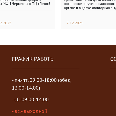
ы МФЦ Черкесска в ТЦ «Лето»!
постановке на учет в налоговом
органе и выдаче (повторная вы
физическому лицу свидетельств
постановке на
02.2025
7.12.2021
ГРАФИК РАБОТЫ
О
- пн.-пт. 09:00-18:00 (обед
13.00-14.00)
- сб. 09:00-14:00
- вс. - выходной