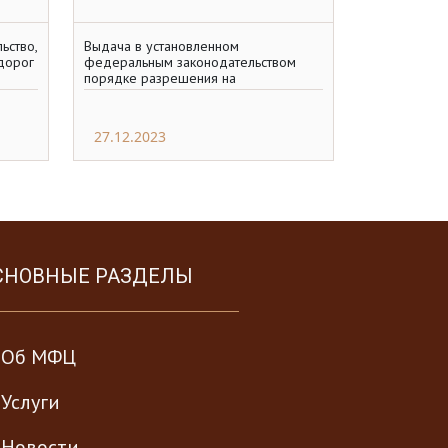
ьство,
Выдача в установленном
дорог
федеральным законодательством
порядке разрешения на
строительство, реконструкцию
объектов дорожного сервиса,
размещаемых в
27.12.2023
СНОВНЫЕ РАЗДЕЛЫ
Об МФЦ
Услуги
Новости