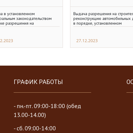
а в установленном
Выдача разрешения на строител
альным законодательством
реконструкцию автомобильных 
ке разрешения на
в порядке, установленном
тельство для прокладки или
Градостроительным кодексом
стройства инженерных
Российской федерации в
никаций в
12.2023
27.12.2023
ГРАФИК РАБОТЫ
О
- пн.-пт. 09:00-18:00 (обед
13.00-14.00)
- сб. 09:00-14:00