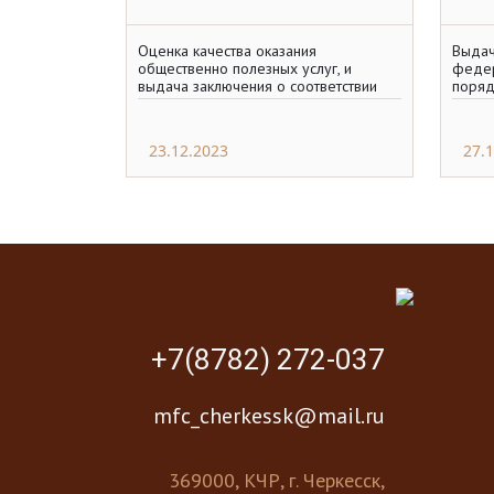
Оценка качества оказания
Выдач
общественно полезных услуг, и
федер
выдача заключения о соответствии
поряд
качества оказываемых социально
строи
ориентированной некоммерческой
переу
комму
23.12.2023
27.
+7(8782) 272-037
mfc_cherkessk@mail.ru
369000, КЧР, г. Черкесск,