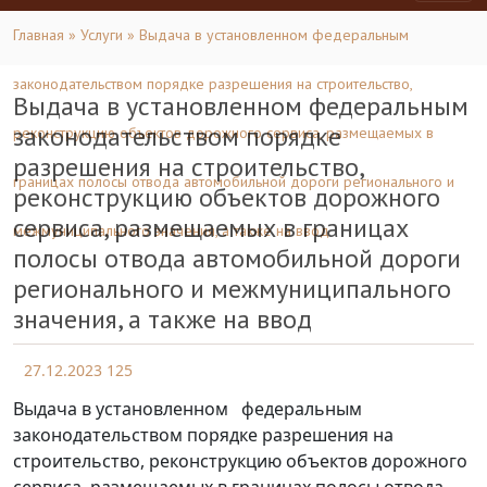
Главная
»
Услуги
» Выдача в установленном федеральным
законодательством порядке разрешения на строительство,
Выдача в установленном федеральным
законодательством порядке
реконструкцию объектов дорожного сервиса, размещаемых в
разрешения на строительство,
границах полосы отвода автомобильной дороги регионального и
реконструкцию объектов дорожного
сервиса, размещаемых в границах
межмуниципального значения, а также на ввод
полосы отвода автомобильной дороги
регионального и межмуниципального
значения, а также на ввод
27.12.2023
125
Выдача в установленном федеральным
законодательством порядке разрешения на
строительство, реконструкцию объектов дорожного
сервиса, размещаемых в границах полосы отвода