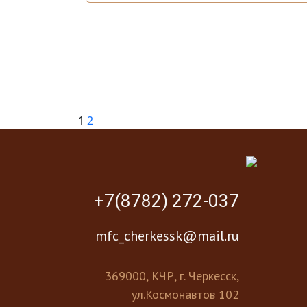
1
2
+7(8782) 272-037
mfc_cherkessk@mail.ru
369000, КЧР, г. Черкесск,
ул.Космонавтов 102