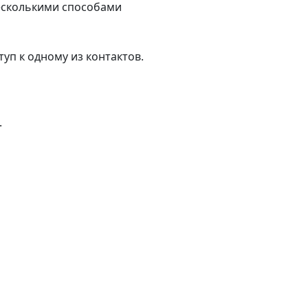
несколькими способами
туп к одному из контактов.
.