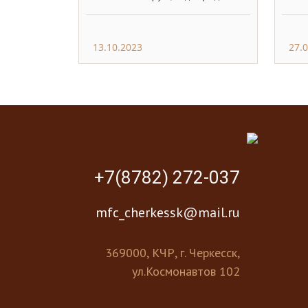
13.10.2023
27.
+7(8782) 272-037
mfc_cherkessk@mail.ru
369000, КЧР, г. Черкесск,
ул.Космонавтов 102