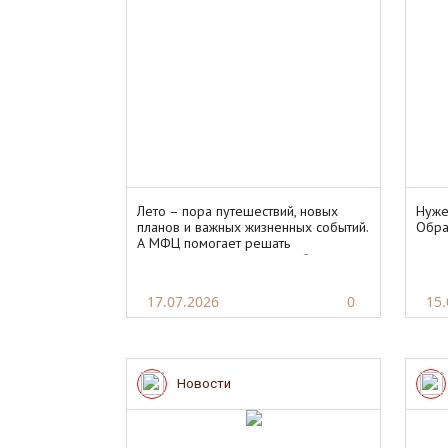
Лето – пора путешествий, новых
Нуже
планов и важных жизненных событий.
Обра
А МФЦ помогает решать
документальные вопросы быстро,
удобно и в одном месте.
17.07.2026
0
15.
Новости