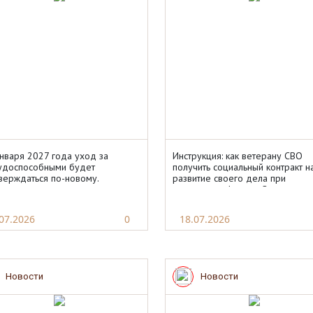
января 2027 года уход за
Инструкция: как ветерану СВО
удоспособными будет
получить социальный контракт н
верждаться по-новому.
развитие своего дела при
поддержке фонда «Защитники
Отечества»
07.2026
0
18.07.2026
Новости
Новости