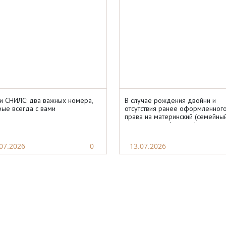
и СНИЛС: два важных номера,
В случае рождения двойни и
рые всегда с вами
отсутствия ранее оформленног
права на материнский (семейны
капитал, сертификат оформляетс
максимальном размере.
07.2026
0
13.07.2026