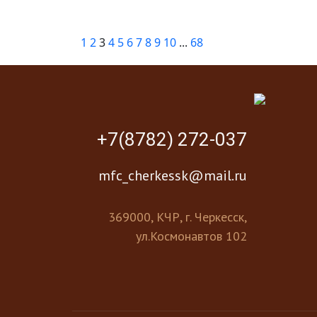
1
2
3
4
5
6
7
8
9
10
...
68
+7(8782) 272-037
mfc_cherkessk@mail.ru
369000, КЧР, г. Черкесск,
ул.Космонавтов 102